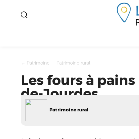
←
Patrimoine
—
Patrimoine rural
Les fours à pains
de-Jourdes
Patrimoine rural