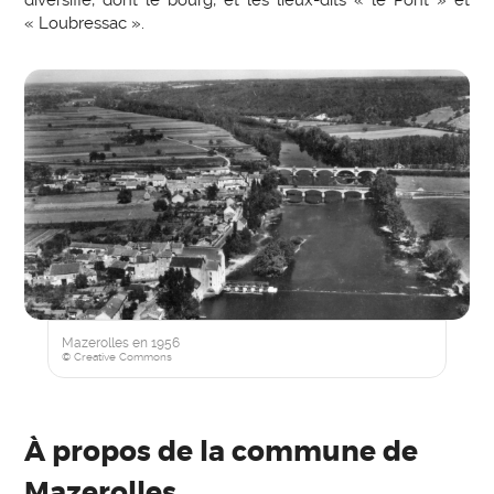
diversifié, dont le bourg, et les lieux-dits « le Pont » et
« Loubressac ».
Mazerolles en 1956
© Creative Commons
À propos de la commune de
Mazerolles