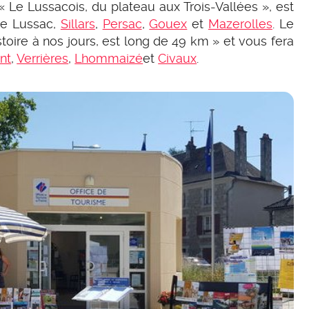
« Le Lussacois, du plateau aux Trois-Vallées », est
de Lussac,
Sillars
,
Persac
,
Gouex
et
Mazerolles
. Le
stoire à nos jours, est long de 49 km » et vous fera
nt
,
Verrières
,
Lhommaizé
et
Civaux
.