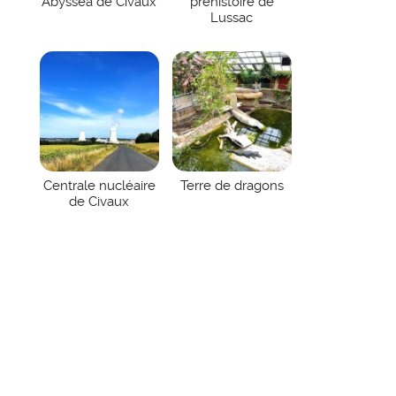
Abysséa de Civaux
préhistoire de
Lussac
Centrale nucléaire
Terre de dragons
de Civaux